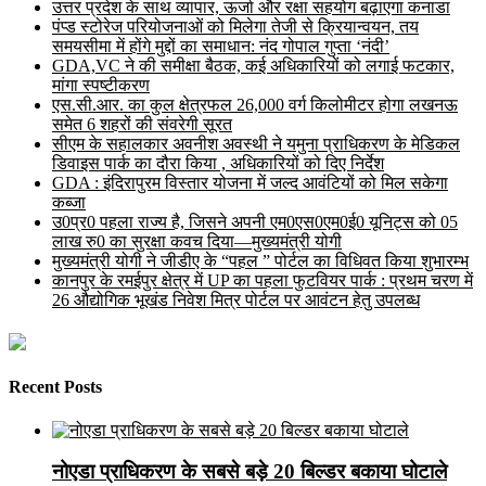
उत्तर प्रदेश के साथ व्यापार, ऊर्जा और रक्षा सहयोग बढ़ाएगा कनाडा
पंप्ड स्टोरेज परियोजनाओं को मिलेगा तेजी से क्रियान्वयन, तय
समयसीमा में होंगे मुद्दों का समाधान: नंद गोपाल गुप्ता ‘नंदी’
GDA,VC ने की समीक्षा बैठक, कई अधिकारियों को लगाई फटकार,
मांगा स्पष्टीकरण
एस.सी.आर. का कुल क्षेत्रफल 26,000 वर्ग किलोमीटर होगा लखनऊ
समेत 6 शहरों की संवरेगी सूरत
सीएम के सहालकार अवनीश अवस्थी ने यमुना प्राधिकरण के मेडिकल
डिवाइस पार्क का दौरा किया , अधिकारियों को दिए निर्देश
GDA : इंदिरापुरम विस्तार योजना में जल्द आवंटियों को मिल सकेगा
कब्जा
उ0प्र0 पहला राज्य है, जिसने अपनी एम0एस0एम0ई0 यूनिट्स को 05
लाख रु0 का सुरक्षा कवच दिया—मुख्यमंत्री योगी
मुख्यमंत्री योगी ने जीडीए के “पहल ” पोर्टल का विधिवत किया शुभारम्भ
कानपुर के रमईपुर क्षेत्र में UP का पहला फुटवियर पार्क : प्रथम चरण में
26 औद्योगिक भूखंड निवेश मित्र पोर्टल पर आवंटन हेतु उपलब्ध
Recent Posts
नोएडा प्राधिकरण के सबसे बड़े 20 बिल्डर बकाया घोटाले