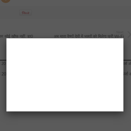
Next:
री का कोई खौफ नहीं: डा0
अब माता वैष्णों देवी में भक्तों को मिलेगा फ्री Wi-Fi
े 20
विकास योजनाओं का खाका खींचते वक्त
उत्तर प्रदेश के साथ व्यापार, ऊर्जा
दिल्ली-देहरादून इकोनॉमिक कॉरिडोर
रक्षा सहयोग बढ़ाएगा कनाडा
अब अहम भूमिका में
March 18, 2026
April 17, 2026