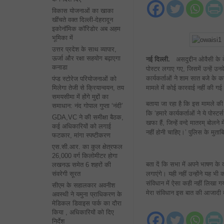
विकास योजनाओं का खाका
खींचते वक्त दिल्ली-देहरादून
इकोनॉमिक कॉरिडोर अब अहम
भूमिका में
उत्तर प्रदेश के साथ व्यापार,
ऊर्जा और रक्षा सहयोग बढ़ाएगा
नई दिल्ली.
असदुद्दीन ओवैसी के 
कनाडा
पोस्टर लगाए गए, जिसमें उन्हें उन
कार्यकर्ताओं ने शाम सात बजे के
पंप्ड स्टोरेज परियोजनाओं को
मामले में कोई कारवाई नहीं की गई
मिलेगा तेजी से क्रियान्वयन, तय
समयसीमा में होंगे मुद्दों का
बताया जा रहा है कि इस मामले की जां
समाधान: नंद गोपाल गुप्ता ‘नंदी’
कि ‘हमारे कार्यकर्ताओं ने ये पोस्ट
GDA,VC ने की समीक्षा बैठक,
खफा हैं, जिन्हें वन्दे मातरम् बोलन
कई अधिकारियों को लगाई
नहीं होनी चाहिए।’ पुलिस के मुताब
फटकार, मांगा स्पष्टीकरण
एस.सी.आर. का कुल क्षेत्रफल
26,000 वर्ग किलोमीटर होगा
बता दें कि सभा में अपने भाषण के
लखनऊ समेत 6 शहरों की
लगाएंगे। यही नहीं उन्होंने यह भी
संवरेगी सूरत
संविधान में ऐसा कही नहीं लिखा ग
सीएम के सहालकार अवनीश
मेरा संविधान इस बात की आजादी दे
अवस्थी ने यमुना प्राधिकरण के
मेडिकल डिवाइस पार्क का दौरा
किया , अधिकारियों को दिए
निर्देश