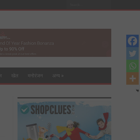
ल
खेल
मनोरंजन
अन्य
»