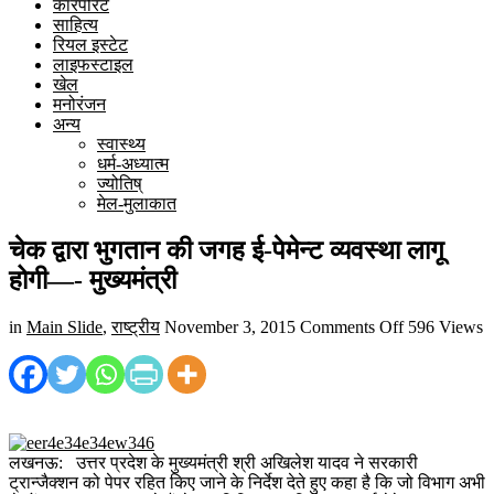
कारपोरेट
साहित्य
रियल इस्टेट
लाइफस्टाइल
खेल
मनोरंजन
अन्य
स्वास्थ्य
धर्म-अध्यात्म
ज्योतिष्
मेल-मुलाकात
चेक द्वारा भुगतान की जगह ई-पेमेन्ट व्यवस्था लागू
होगी—- मुख्यमंत्री
on
in
Main Slide
,
राष्ट्रीय
November 3, 2015
Comments Off
596 Views
चेक
द्वारा
भुगतान
की
जगह
ई-
लखनऊ: उत्तर प्रदेश के मुख्यमंत्री श्री अखिलेश यादव ने सरकारी
पेमेन्ट
ट्रान्जैक्शन को पेपर रहित किए जाने के निर्देश देते हुए कहा है कि जो विभाग अभी
व्यवस्था