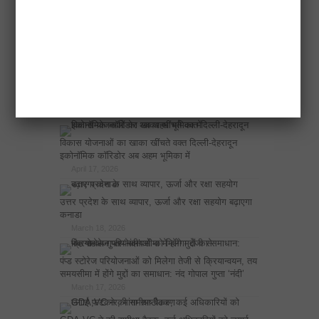
नोएडा प्राधिकरण के सबसे बड़े 20 बिल्डर बकाया घोटाले
April 18, 2026
एलडीए उपाध्यक्ष ने अटल नगर योजना में 500 चार पहिया
वाहनों के लिए मल्टीलेवल पार्किंग बनाने के निर्देश दिए
April 17, 2026
विकास योजनाओं का खाका खींचते वक्त दिल्ली-देहरादून
इकोनॉमिक कॉरिडोर अब अहम भूमिका में
April 17, 2026
उत्तर प्रदेश के साथ व्यापार, ऊर्जा और रक्षा सहयोग बढ़ाएगा
कनाडा
March 18, 2026
पंप्ड स्टोरेज परियोजनाओं को मिलेगा तेजी से क्रियान्वयन, तय
समयसीमा में होंगे मुद्दों का समाधान: नंद गोपाल गुप्ता ‘नंदी’
March 17, 2026