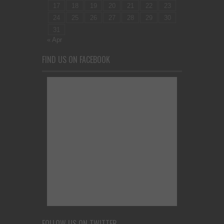
17
18
19
20
21
22
23
24
25
26
27
28
29
30
31
« Apr
FIND US ON FACEBOOK
FOLLOW US ON TWITTER