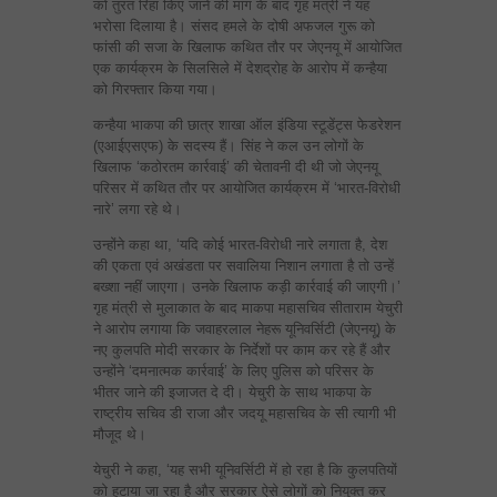
को तुरंत रिहा किए जाने की मांग के बाद गृह मंत्री ने यह
भरोसा दिलाया है। संसद हमले के दोषी अफजल गुरू को
फांसी की सजा के खिलाफ कथित तौर पर जेएनयू में आयोजित
एक कार्यक्रम के सिलसिले में देशद्रोह के आरोप में कन्हैया
को गिरफ्तार किया गया।
कन्हैया भाकपा की छात्र शाखा ऑल इंडिया स्टूडेंट्स फेडरेशन
(एआईएसएफ) के सदस्य हैं। सिंह ने कल उन लोगों के
खिलाफ ‘कठोरतम कार्रवाई’ की चेतावनी दी थी जो जेएनयू
परिसर में कथित तौर पर आयोजित कार्यक्रम में ‘भारत-विरोधी
नारे’ लगा रहे थे।
उन्होंने कहा था, ‘यदि कोई भारत-विरोधी नारे लगाता है, देश
की एकता एवं अखंडता पर सवालिया निशान लगाता है तो उन्हें
बख्शा नहीं जाएगा। उनके खिलाफ कड़ी कार्रवाई की जाएगी।’
गृह मंत्री से मुलाकात के बाद माकपा महासचिव सीताराम येचुरी
ने आरोप लगाया कि जवाहरलाल नेहरू यूनिवर्सिटी (जेएनयू) के
नए कुलपति मोदी सरकार के निर्देशों पर काम कर रहे हैं और
उन्होंने ‘दमनात्मक कार्रवाई’ के लिए पुलिस को परिसर के
भीतर जाने की इजाजत दे दी। येचुरी के साथ भाकपा के
राष्ट्रीय सचिव डी राजा और जदयू महासचिव के सी त्यागी भी
मौजूद थे।
येचुरी ने कहा, ‘यह सभी यूनिवर्सिटी में हो रहा है कि कुलपतियों
को हटाया जा रहा है और सरकार ऐसे लोगों को नियुक्त कर