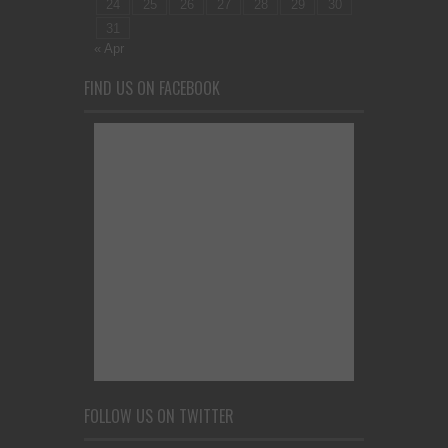
24
25
26
27
28
29
30
31
« Apr
FIND US ON FACEBOOK
FOLLOW US ON TWITTER