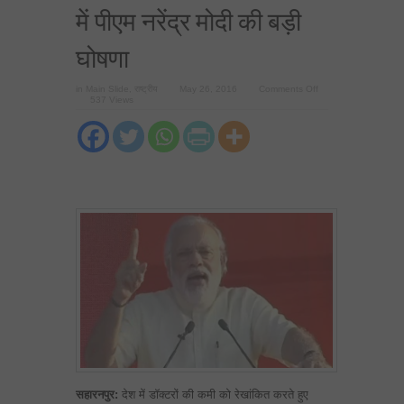
में पीएम नरेंद्र मोदी की बड़ी
घोषणा
on
in
Main Slide
,
राष्ट्रीय
May 26, 2016
Comments Off
अब
537 Views
65
साल
में
रिटायर
होंगे
देशभर
के
डॉक्टर
:
सहारनपुर
में
पीएम
नरेंद्र
मोदी
की
बड़ी
घोषणा
सहारनपुर:
देश में डॉक्टरों की कमी को रेखांकित करते हुए