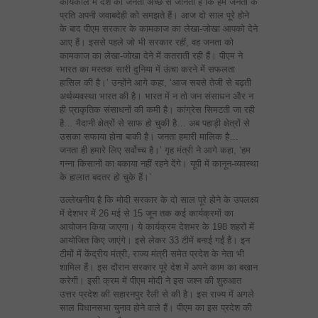
कार्यकाल में देश की जनता अच्‍छे से जानती हैं कि हम जनता के
प्रति अपनी जवाबदेही को समझते हैं। आज दो साल पूरे होने
के बाद पीएम सरकार के कामकाज का लेखा-जोखा आपको देने
आए हैं। इससे पहले जो भी सरकार रहीं, वह जनता को
कामकाज का लेखा-जोखा देने में कतराती रही हैं। पीएम ने
भारत का मस्‍तक सारी दुनिया में ऊंचा करने में सफलता
हासिल की है।’ उन्‍होंने आगे कहा, ‘आज सबसे तेजी से बढ़ती
अर्थव्‍यवस्‍था भारत की है। भारत में न तो जन संसाधन और न
ही प्राकृतिक संसाधनों की कमी है। कांग्रेस सिमटती जा रही
है… मैदानी क्षेत्रों से साफ हो चुकी है… अब पहाड़ी क्षेत्रों से
उसका सफाया होना बाकी है। जनता हमारी मालिक है…
जनता ही हमारे लिए सर्वोच्‍च है।’ गृह मंत्री ने आगे कहा, ‘हम
गन्‍ना किसानों का बकाया नहीं रहने देंगे। यूपी में कानून-व्‍यवस्‍था
के हालात बदतर हो चुके हैं।’
उल्‍लेखनीय है कि मोदी सरकार के दो साल पूरे होने के उपलक्ष्‍य
में देशभर में 26 मई से 15 जून तक कई कार्यक्रमों का
आयोजन किया जाएगा। ये कार्यक्रम देशभर के 198 शहरों में
आयोजित किए जाएंगे। इसे लेकर 33 टीमें बनाई गईं हैं। इन
टीमों में केंद्रीय मंत्री, राज्य मंत्री समेत प्रदेश के नेता भी
शामिल हैं। इस दौरान सरकार पूरे देश में अपने काम का बखान
करेगी। इसी क्रम में पीएम मोदी ने इस जश्न की शुरुआत
उत्तर प्रदेश की सहारनपुर रैली से की है। इस राज्य में अगले
साल विधानसभा चुनाव होने वाले हैं। पीएम का इस प्रदेश की