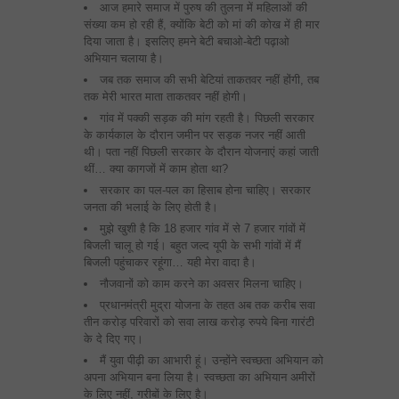
आज हमारे समाज में पुरुष की तुलना में महिलाओं की
संख्‍या कम हो रही हैं, क्‍योंकि बेटी को मां की कोख में ही मार
दिया जाता है। इसलिए हमने बेटी बचाओ-बेटी पढ़ाओ
अभियान चलाया है।
जब तक समाज की सभी बेटियां ताकतवर नहीं होंगी, तब
तक मेरी भारत माता ताकतवर नहीं होगी।
गांव में पक्‍की सड़क की मांग रहती है। पिछली सरकार
के कार्यकाल के दौरान जमीन पर सड़क नजर नहीं आती
थी। पता नहीं पिछली सरकार के दौरान योजनाएं कहां जाती
थीं… क्‍या कागजों में काम होता था?
सरकार का पल-पल का हिसाब होना चाहिए। सरकार
जनता की भलाई के लिए होती है।
मुझे खुशी है कि 18 हजार गांव में से 7 हजार गांवों में
बिजली चालू हो गई। बहुत जल्‍द यूपी के सभी गांवों में मैं
बिजली पहुंचाकर रहूंगा… यही मेरा वादा है।
नौजवानों को काम करने का अवसर मिलना चाहिए।
प्रधानमंत्री मुद्रा योजना के तहत अब तक करीब सवा
तीन करोड़ परिवारों को सवा लाख करोड़ रुपये बिना गारंटी
के दे दिए गए।
मैं युवा पीढ़ी का आभारी हूं। उन्‍होंने स्‍वच्‍छता अभियान को
अपना अभियान बना लिया है। स्‍वच्‍छता का अभियान अमीरों
के लिए नहीं, गरीबों के लिए है।