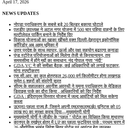
April 17, 2026
NEWS UPDATES
नोएडा प्राधिकरण के सबसे बड़े 20 बिल्डर बकाया घोटाले
एलडीए उपाध्यक्ष ने अटल नगर योजना में 500 चार पहिया वाहनों के लिए
मल्टीलेवल पार्किंग बनाने के निर्देश दिए
विकास योजनाओं का खाका खींचते वक्त दिल्ली-देहरादून इकोनॉमिक
कॉरिडोर अब अहम भूमिका में
उत्तर प्रदेश के साथ व्यापार, ऊर्जा और रक्षा सहयोग बढ़ाएगा कनाडा
पंप्ड स्टोरेज परियोजनाओं को मिलेगा तेजी से क्रियान्वयन, तय
समयसीमा में होंगे मुद्दों का समाधान: नंद गोपाल गुप्ता ‘नंदी’
GDA,VC ने की समीक्षा बैठक, कई अधिकारियों को लगाई फटकार,
मांगा स्पष्टीकरण
एस.सी.आर. का कुल क्षेत्रफल 26,000 वर्ग किलोमीटर होगा लखनऊ
समेत 6 शहरों की संवरेगी सूरत
सीएम के सहालकार अवनीश अवस्थी ने यमुना प्राधिकरण के मेडिकल
डिवाइस पार्क का दौरा किया , अधिकारियों को दिए निर्देश
GDA : इंदिरापुरम विस्तार योजना में जल्द आवंटियों को मिल सकेगा
कब्जा
उ0प्र0 पहला राज्य है, जिसने अपनी एम0एस0एम0ई0 यूनिट्स को 05
लाख रु0 का सुरक्षा कवच दिया—मुख्यमंत्री योगी
मुख्यमंत्री योगी ने जीडीए के “पहल ” पोर्टल का विधिवत किया शुभारम्भ
कानपुर के रमईपुर क्षेत्र में UP का पहला फुटवियर पार्क : प्रथम चरण में
26 औद्योगिक भूखंड निवेश मित्र पोर्टल पर आवंटन हेतु उपलब्ध