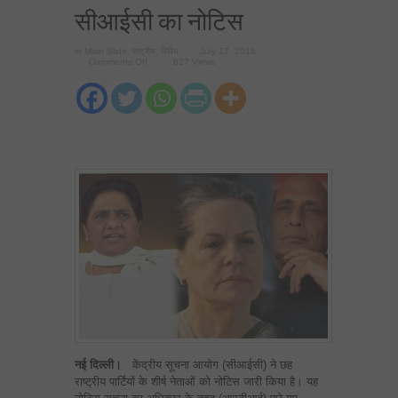
सीआईसी का नोटिस
in
Main Slide
,
राष्ट्रीय
,
विविध
July 17, 2016
on
Comments Off
627 Views
सोनिया
गांधी,
राजनाथ
सिंह
और
मायावती
सहित
6
को
सीआईसी
का
नोटिस
नई दिल्ली।
केंद्रीय सूचना आयोग (सीआईसी) ने छह
राष्ट्रीय पार्टियों के शीर्ष नेताओं को नोटिस जारी किया है। यह