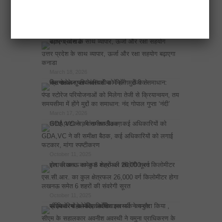
विकास योजनाओं का खाका खींचते वक्त दिल्ली-देहरादून
इकोनॉमिक कॉरिडोर अब अहम भूमिका में
April 17, 2026
उत्तर प्रदेश के साथ व्यापार, ऊर्जा और रक्षा सहयोग बढ़ाएगा
कनाडा
March 18, 2026
पंप्ड स्टोरेज परियोजनाओं को मिलेगा तेजी से क्रियान्वयन, तय
समयसीमा में होंगे मुद्दों का समाधान: नंद गोपाल गुप्ता ‘नंदी’
March 17, 2026
GDA,VC ने की समीक्षा बैठक, कई अधिकारियों को लगाई
फटकार, मांगा स्पष्टीकरण
October 11, 2025
एस.सी.आर. का कुल क्षेत्रफल 26,000 वर्ग किलोमीटर होगा
लखनऊ समेत 6 शहरों की संवरेगी सूरत
October 11, 2025
सीएम के सहालकार अवनीश अवस्थी ने यमुना प्राधिकरण के