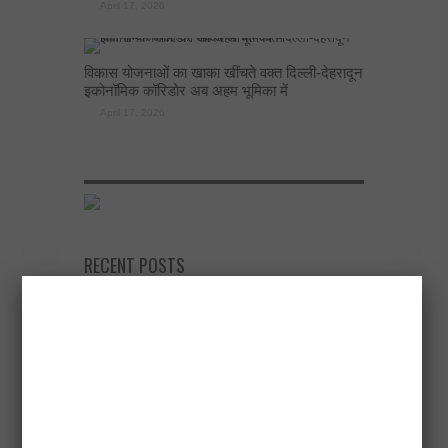
April 17, 2026
विकास योजनाओं का खाका खींचते वक्त दिल्ली-देहरादून
इकोनॉमिक कॉरिडोर अब अहम भूमिका में
April 17, 2026
RECENT POSTS
नोएडा प्राधिकरण के सबसे बड़े 20 बिल्डर बकाया घोटाले
April 18, 2026
एलडीए उपाध्यक्ष ने अटल नगर योजना में 500 चार पहिया
वाहनों के लिए मल्टीलेवल पार्किंग बनाने के निर्देश दिए
April 17, 2026