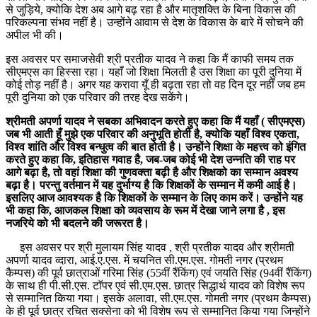
से जुड़िये, क्योकि देश अब आगे बढ़ रहा है और मातृशक्ति के बिना विकास की
परिकल्पना संभव नहीं है। उन्होंने आवाम से देश के विकास के बारे में सोचने की
अपील भी की।
इस अवसर पर समाजसेवी श्री प्रतीक यादव ने कहा कि मैं काफी समय तक
सीएमएस का हिस्सा रहा। यहाँ जो शिक्षा मिलती है उस शिक्षा का पूरी दुनिया में
कोई तोड़ नहीं है। अगर यह करावा यूँ ही बढ़ता रहा तो वह दिन दूर नहीं जब हम
पूरी दुनिया को एक परिवार की तरह देख सकेंगे।
श्रीमती अपर्णा यादव ने सबका अभिवादन करते हुए कहा कि मैं यहाँ ( सीएमएस)
जब भी आती हूँ मुझे एक परिवार की अनुभूति होती है, क्योकि यहाँ विश्व एकता,
विश्व शांति और विश्व बन्धुत्व की बात होती है। उन्होंने शिक्षा के महत्त्व को इंगित
करते हुए कहा कि, इतिहास गवाह है, जब-जब कोई भी देश उन्नति की राह पर
आगे बढ़ा है, तो वहां शिक्षा की गुणवक्ता बढ़ी है और शिक्षको का सम्मान अवश्य
बढ़ा है। परन्तु वर्तमान में यह दुर्भाग्य है कि शिक्षकों के सम्मान में कमी आई है।
इसलिए आज आवश्यक है कि शिक्षकों के सम्मान के लिए काम करें। उन्होंने यह
भी कहा कि, आजकल शिक्षा को व्यवसाय के रूम में देखा जाने लगा है , इस
नजरिये को भी बदलने की जरूरत है।
इस अवसर पर श्री मुलायम सिंह यादव , श्री प्रतीक यादव और श्रीमती
अपर्णा यादव व्दारा, आई.ए.एस. में चयनित सी.एम.एस. गोमती नगर (प्रथम
कैम्पस) की पूर्व छात्राओं गरिमा सिंह (55वीं रैंकिंग) एवं जयति सिंह (94वीं रैंकिंग)
के साथ ही पी.सी.एस. टाॅपर एवं सी.एम.एस. छात्र सिद्धार्थ यादव को विशेष रूप
से सम्मानित किया गया। इसके अलावा, सी.एम.एस. गोमती नगर (प्रथम कैम्पस)
के ही पूर्व छात्र रचित सक्सेना को भी विशेष रूप से सम्मानित किया गया जिन्होंने