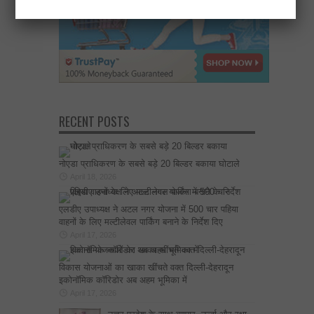
RECENT POSTS
नोएडा प्राधिकरण के सबसे बड़े 20 बिल्डर बकाया घोटाले
April 18, 2026
एलडीए उपाध्यक्ष ने अटल नगर योजना में 500 चार पहिया
वाहनों के लिए मल्टीलेवल पार्किंग बनाने के निर्देश दिए
April 17, 2026
विकास योजनाओं का खाका खींचते वक्त दिल्ली-देहरादून
इकोनॉमिक कॉरिडोर अब अहम भूमिका में
April 17, 2026