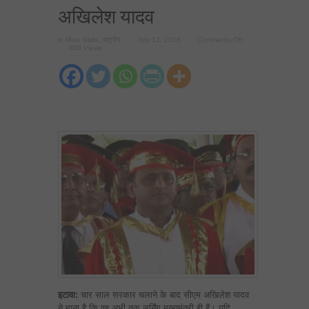
अखिलेश यादव
on
in
Main Slide
,
राष्ट्रीय
July 12, 2016
Comments Off
अब
880 Views
तक
लर्निंग
था,
अगली
बार
जीता
तो
बनूंगा
असली
CM
—-
अखिलेश
यादव
इटावा:
चार साल सरकार चलाने के बाद सीएम अखिलेश यादव
ने माना है कि वह अभी तक लर्निंग मुख्यमंत्री ही हैं। यदि