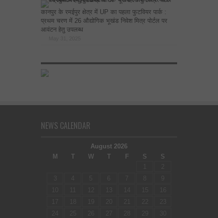
कानपुर के रमईपुर क्षेत्र में UP का पहला फुटवियर पार्क :
प्रथम चरण में 26 औद्योगिक भूखंड निवेश मित्र पोर्टल पर
आवंटन हेतु उपलब्ध
May 31, 2025
NEWS CALENDAR
August 2026
M
T
W
T
F
S
S
1
2
3
4
5
6
7
8
9
10
11
12
13
14
15
16
17
18
19
20
21
22
23
24
25
26
27
28
29
30